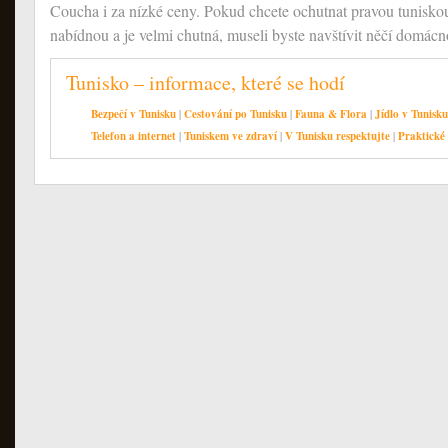
Coucha i za nízké ceny. Pokud chcete ochutnat pravou tuniskou
nabídnou a je velmi chutná, museli byste navštívit něčí domácno
Tunisko – informace, které se hodí
Bezpečí v Tunisku
|
Cestování po Tunisku
|
Fauna & Flora
|
Jídlo v Tunisku
Telefon a internet
|
Tuniskem ve zdraví
|
V Tunisku respektujte
|
Praktické