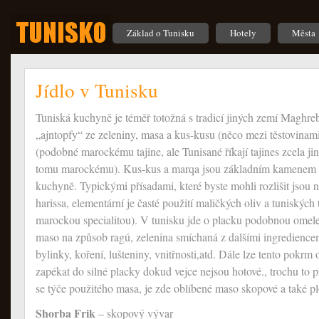
Základ o Tunisku
Hotely
Města
Jídlo v Tunisku
Tuniská kuchyně je téměř totožná s tradicí jiných zemí Maghreb
„ajntopfy“ ze zeleniny, masa a kus-kusu (něco mezi těstovinam
(podobné marockému tajine, ale Tunisané říkají tajines zcela
tomu marockému). Kus-kus a marqa jsou základním kamenem té
kuchyně. Typickými přísadami, které byste mohli rozlišit jsou n
harissa, elementární je časté použití maličkých oliv a tuniských t
marockou specialitou). V tunisku jde o placku podobnou omelet
maso na způsob ragú, zelenina smíchaná z dalšími ingredienc
bylinky, koření, lušteniny, vnitřnosti,atd. Dále lze tento pokrm
zapékat do silné placky dokud vejce nejsou hotové., trochu to př
se týče použitého masa, je zde oblíbené maso skopové a také p
Shorba Frik
– skopový vývar