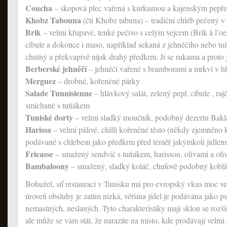
Coucha
– skopová plec vařená s kurkumou a kajenským pepř
Khobz Tabouna
(čti Khobz tabuna) – tradiční chléb pečený v
Brik
– velmi křupavé, tenké pečivo s celým vejcem (Brik à l’oeu
cibule a dokonce i maso, například sekaná z jehněčího nebo tu
chutný a překvapivě nijak drahý předkrm. Jí se rukama a proto j
Berberské jehněčí
– jehněčí vařené s bramborami a mrkví v h
Merguez
– drobné, kořeněné párky
Salade Tunnisienne
– hlávkový salát, zelený pepř, cibule , raj
smíchané s tuňákem
Tuniské dorty
– velmi sladký moučník, podobný dezertu Bakl
Harissa
– velmi pálivé, chilli kořeněné těsto (někdy zjemněno
podávané s chlebem jako předkrm před téměř jakýmkoli jídlem
Fricasse
– smažený sendvič s tuňákem, harissou, olivami a ol
Bambaloony
– smažený, sladký koláč, chuťově podobný kobl
Bohužel, síť restaurací v Tunisku má pro evropský vkus moc vel
úroveň obsluhy je zatím nízká, většina jídel je podávána jako pso
nemastných, neslaných. Tyto charakteristiky mají sklon se rozši
ale může se vám stát, že narazíte na místo, kde prodávají vel