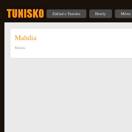
Základ o Tunisku
Hotely
Města
Mahdia
Mahdia