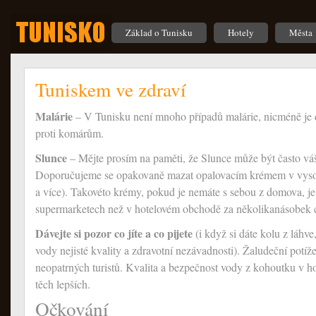
Základ o Tunisku
Hotely
Města
Tuniskem ve zdraví
Malárie
– V Tunisku není mnoho případů malárie, nicméně je do
proti komárům.
Slunce
– Mějte prosím na paměti, že Slunce může být často váš 
Doporučujeme se opakovaně mazat opalovacím krémem v vyso
a více). Takovéto krémy, pokud je nemáte s sebou z domova, je 
supermarketech než v hotelovém obchodě za několikanásobek 
Dávejte si pozor co jíte a co pijete
(i když si dáte kolu z láhve
vody nejisté kvality a zdravotní nezávadnosti). Žaludeční potí
neopatrných turistů. Kvalita a bezpečnost vody z kohoutku v h
těch lepších.
Očkování