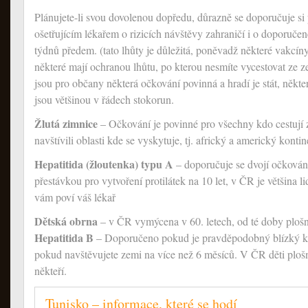
Plánujete-li svou dovolenou dopředu, důrazně se doporučuje s
ošetřujícím lékařem o rizicích návštěvy zahraničí i o doporuče
týdnů předem. (tato lhůty je důležitá, poněvadž některé vakcíny
některé mají ochranou lhůtu, po kterou nesmíte vycestovat ze 
jsou pro občany některá očkování povinná a hradí je stát, někte
jsou většinou v řádech stokorun.
Žlutá zimnice
– Očkování je povinné pro všechny kdo cestují 
navštívili oblasti kde se vyskytuje, tj. africký a americký kontin
Hepatitida (žloutenka) typu A
– doporučuje se dvojí očkován
přestávkou pro vytvoření protilátek na 10 let, v ČR je většina l
vám poví váš lékař
Dětská obrna
– v ČR vymýcena v 60. letech, od té doby ploš
Hepatitida B
– Doporučeno pokud je pravděpodobný blízký ko
pokud navštěvujete zemi na více než 6 měsíců. V ČR děti ploš
někteří.
Tunisko – informace, které se hodí